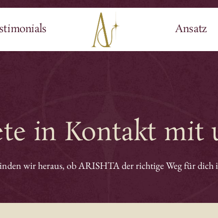
stimonials
Ansatz
uelle 
Seminare 
& 
A
rkshops
S
O
Infoevent zur Kosmische
A
ananatomie
6 
4.8.26 | Online ab 19 Uhr
te 
in 
Kontakt 
mit 
f
chung der negativen
S
quenzen des Namens
H
26 ab 19 Uhr | Online
inden wir heraus, ob ARISHTA der richtige Weg für dich i
5 
Infoevent zur medialen
lerausbildung nach Natara®
 & 31.8.26 | Online ab 19 Uhr