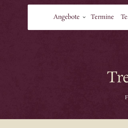
Schnellauswahl
Angebote
Termine
Te
Akt
Alle Angebote im
Wo
Überblick
0€ 
1:1 Begleitung
Org
individuell
2.8.-
Tre
Lös
Alle 
aktuellen 
Termine
Fre
23.8.
F
0€ 
Hei
30.8.